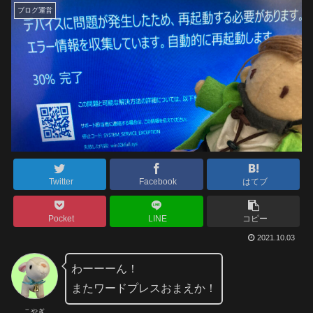
ブログ運営
Twitter
Facebook
はてブ
Pocket
LINE
コピー
2021.10.03
わーーーん！
またワードプレスおまえか！
こやぎ