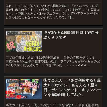
先日、こちらのブログ↓で話した問題の続編！ 「カバレッジ」の問
題が検出されたらしいので対処してみる このまま放置しても問題は
なし、と判断されたカバレッジエラー。でも、赤いアラートがずっ
と出っぱなしもな～～んかイヤだったので、問...
🎊祝3か月&90記事達成！🎊自分
イラスト、漫画のはなし
語りさせて💕
🎊ブログ毎日更新3か月&90記事達成🎊 自分の直感を信じよう
🎊祝2か月&60記事🎊創作や自分の話！ ブログ1ヵ月目&2ヶ月目の記
事↑も良かったら見てね！ こやぎ やった～～～～～💕💕💕...
街で楽天カードをご利用すると最
クレジットカード
大1000ポイントもらえる！翌々
日にポイントゲット！キャンペー
ンを満額利用してみた。
楽天カード届いた！使ってみた！！正直な感想！ こやぎ 前記事↑ち