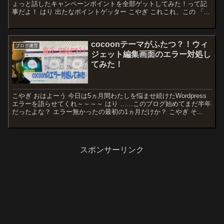
ょっと話したキャンペーンポイントを全部ゲットしてみた！って記
事だよ！ はり 出たなポイントゲッター こやぎ これこれ、この 「...
cocoonテーマがふたつ？！ウィ
ブログ運営
ジェット編集画面のエラー対処し
てみた！
こやぎ おはよーう 今日は5ヵ月間わたしを悩ませ続けたWordpress
エラーを語らせてくれ～～～～ はり ……このブログ始めてまだ半年
だったよな？ エラー無かったの最初の1ヵ月だけか？ こやぎ そ...
スポンサーリンク