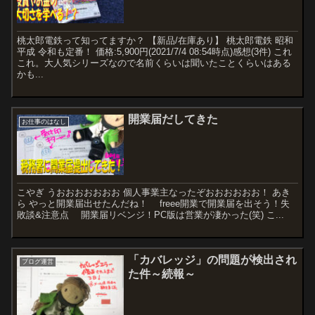
桃太郎電鉄って知ってますか？ 【新品/在庫あり】 桃太郎電鉄 昭和
平成 令和も定番！ 価格:5,900円(2021/7/4 08:54時点)感想(3件) これ
これ。大人気シリーズなので名前くらいは聞いたことくらいはある
かも...
開業届だしてきた
お仕事のはなし
こやぎ うおおおおおおお 個人事業主なったぞおおおおおお！ あき
ら やっと開業届出せたんだね！ freee開業で開業届を出そう！失
敗談&注意点 開業届リベンジ！PC版は営業が凄かった(笑) こ...
「カバレッジ」の問題が検出され
ブログ運営
た件～続報～