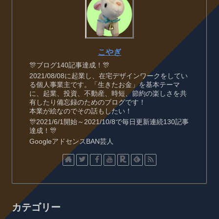
こやぎ
🎊ブログ140記事達成！🎊
2021/08/08に起業し、在宅デザインワークをしてい
る個人事業主です。「生きたお金」を基本テーマ
に、起業、投資、不動産、時短、節約の楽しさを共
有したり備忘録のためのブログです！
本業が絵なのでその話もしたい！
🎊2021/6/1開始～2021/10/8で毎日更新連続130記事
達成！🎊
GoogleアドセンスBAN芸人
カテゴリー