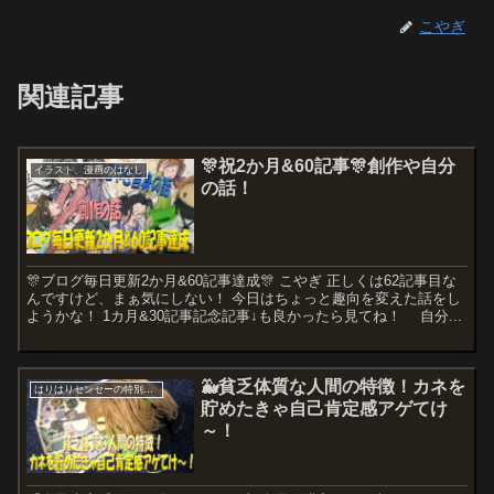
こやぎ
関連記事
🎊祝2か月&60記事🎊創作や自分
イラスト、漫画のはなし
の話！
🎊ブログ毎日更新2か月&60記事達成🎊 こやぎ 正しくは62記事目な
んですけど、まぁ気にしない！ 今日はちょっと趣向を変えた話をし
ようかな！ 1カ月&30記事記念記事↓も良かったら見てね！ 自分...
🐳貧乏体質な人間の特徴！カネを
はりはりセンセーの特別講座
貯めたきゃ自己肯定感アゲてけ
～！