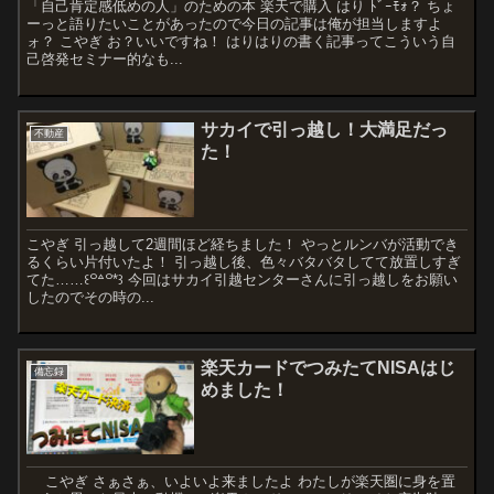
「自己肯定感低めの人」のための本 楽天で購入 はり ﾄﾞｰﾓｫ？ ちょ
ーっと語りたいことがあったので今日の記事は俺が担当しますよ
ォ？ こやぎ お？いいですね！ はりはりの書く記事ってこういう自
己啓発セミナー的なも...
サカイで引っ越し！大満足だっ
不動産
た！
こやぎ 引っ越して2週間ほど経ちました！ やっとルンバが活動でき
るくらい片付いたよ！ 引っ越し後、色々バタバタしてて放置しすぎ
てた……꒰꒪꒫꒪*꒱ 今回はサカイ引越センターさんに引っ越しをお願い
したのでその時の...
楽天カードでつみたてNISAはじ
備忘録
めました！
こやぎ さぁさぁ、いよいよ来ましたよ わたしが楽天圏に身を置