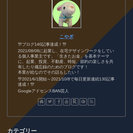
こやぎ
🎊ブログ140記事達成！🎊
2021/08/08に起業し、在宅デザインワークをしてい
る個人事業主です。「生きたお金」を基本テーマ
に、起業、投資、不動産、時短、節約の楽しさを共
有したり備忘録のためのブログです！
本業が絵なのでその話もしたい！
🎊2021/6/1開始～2021/10/8で毎日更新連続130記事
達成！🎊
GoogleアドセンスBAN芸人
カテゴリー