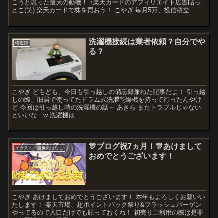
こうと思った最大の動機！ ↑楽天カードのアフィリエイト広告貼っ
とこ(笑) 楽天カードで株を買おう！ こやぎ 毎月5万、投信積立...
洗濯機接続は業者依頼？自分でや
備忘録
る？
こやぎ どもども、今日も引っ越しの備忘録兼ねた記事だよ！ 引っ越
しの際、旧居で使ってたドラム式洗濯乾燥機を持って行ったんやけ
ど 今回は引っ越し時の洗濯機の話～ あきら またトラブルじゃない
といいな…w 洗濯機は...
🎊ブログ祝7ヵ月！🎊あけまして
イラスト、漫画のはなし
おめでとうございます！
こやぎ あけましておめでとうございます！ 本年もよろしくお願いい
たします！ 楽天市場、超ポイントバック祭り&フラッシュバーゲン
やってるので入口だけでも貼っておくね！ 初売りご利用の際は是非