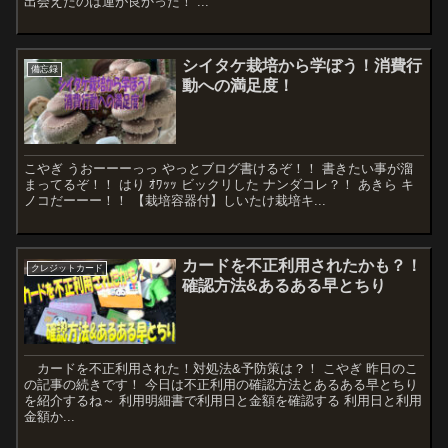
出会えたのは運が良かった！ ...
シイタケ栽培から学ぼう！消費行
備忘録
動への満足度！
こやぎ うおーーーっっ やっとブログ書けるぞ！！ 書きたい事が溜
まってるぞ！！ はり ｵﾜｯｯ ビックリした ナンダコレ？！ あきら キ
ノコだーーー！！ 【栽培容器付】しいたけ栽培キ...
カードを不正利用されたかも？！
クレジットカード
確認方法&あるある早とちり
カードを不正利用された！対処法&予防策は？！ こやぎ 昨日のこ
の記事の続きです！ 今日は不正利用の確認方法とあるある早とちり
を紹介するね～ 利用明細書で利用日と金額を確認する 利用日と利用
金額か...