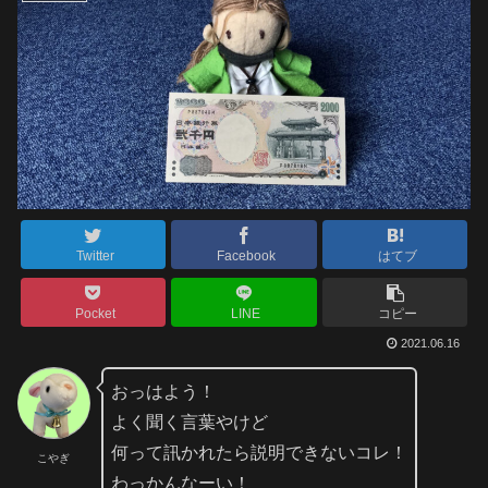
Twitter
Facebook
はてブ
Pocket
LINE
コピー
2021.06.16
おっはよう！
よく聞く言葉やけど
何って訊かれたら説明できないコレ！
こやぎ
わっかんなーい！