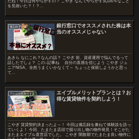
だね！今日は何やらかすの？ こやぎ なんでやらかす気100％なこと
を見抜いた？！？...
銀行窓口でオススメされた株は本
備忘録
当のオススメじゃない
あきら なにこれ？なんの話？ こやぎ 前、資産運用で悩んでるって
話したでしょ？ この↓記事ね 自分の直感を信じよう こやぎ ジュ
ニアNISA、全然うまくいかなくて～ ちょっと保留しようかと思っ
て...
エイブルメリットプランとは？お
クレジットカード
得な賃貸物件を契約しよう！
こやぎ 賃貸契約決まったよ～！ 今回は備忘録を兼ねて体験談を語っ
ていくよ！ 今回、たまたま店頭で掘り出し物の物件発見！そこがた
またまエイブル直営店でした。 こやぎ 閑散期でたまたま良い物件に