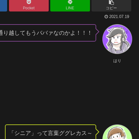
Pocket
LINE
コピー
2021.07.19
通り越してもうババァなのかよ！！！
はり
「シニア」って言葉ググレカス～