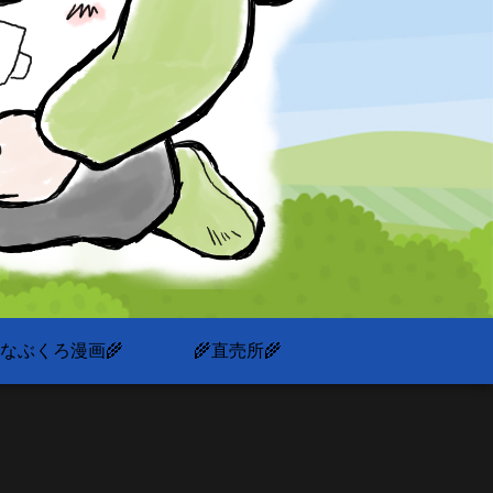
いなぶくろ漫画🌾
🌾直売所🌾