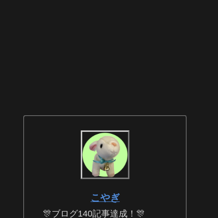
こやぎ
🎊ブログ140記事達成！🎊