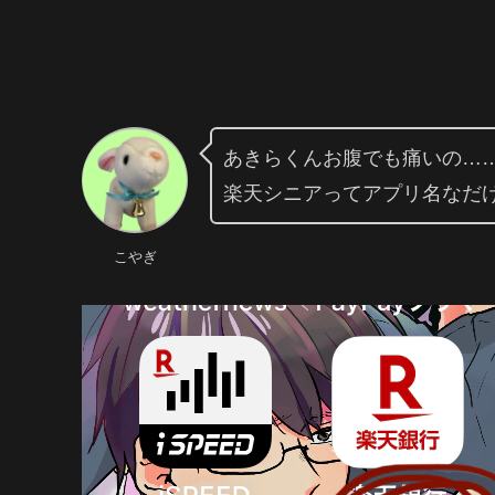
あきらくんお腹でも痛いの…
楽天シニアってアプリ名なだけ
こやぎ