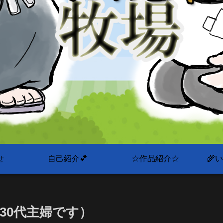
せ
自己紹介💕
☆作品紹介☆
🌾
30代主婦です）