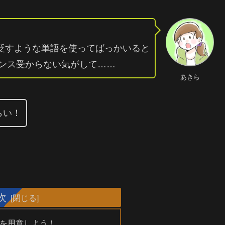
貶すような単語を使ってばっかいると
ドセンス受からない気がして……
あきら
らい！
次
を用意しよう！