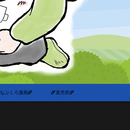
いなぶくろ漫画🌾
🌾直売所🌾