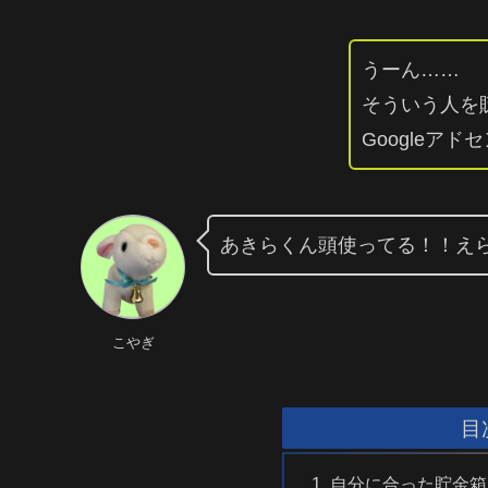
うーん……
そういう人を
Googleア
あきらくん頭使ってる！！え
こやぎ
目
自分に合った貯金箱