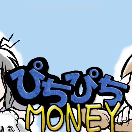
活きのイイぴちぴちしたお金が大好物！