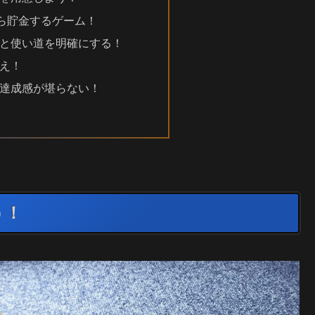
たら貯金するゲーム！
と使い道を明確にする！
え！
達成感が堪らない！
う！