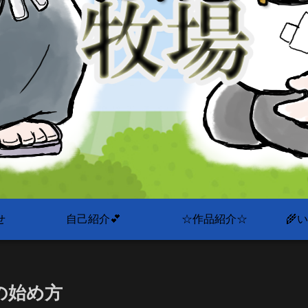
せ
自己紹介💕
☆作品紹介☆
🌾
の始め方