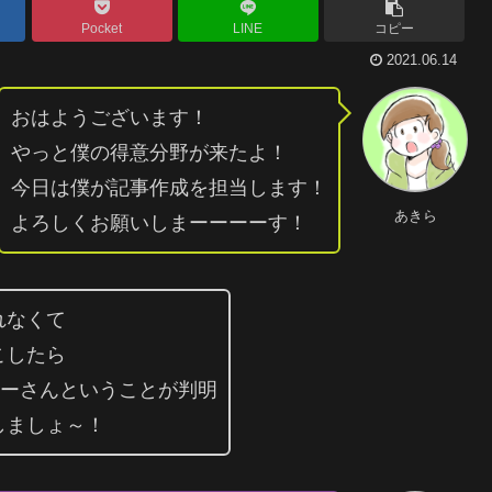
Pocket
LINE
コピー
2021.06.14
おはようございます！
やっと僕の得意分野が来たよ！
今日は僕が記事作成を担当します！
あきら
よろしくお願いしまーーーーす！
れなくて
こしたら
キーさんということが判明
しましょ～！