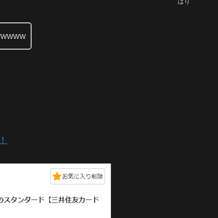
はり
wwww
！