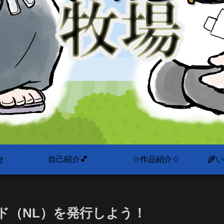
せ
自己紹介💕
☆作品紹介☆
🌾
ド（NL）を発行しよう！