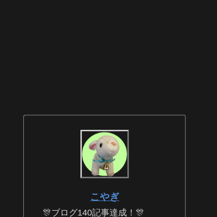
こやぎ
🎊ブログ140記事達成！🎊