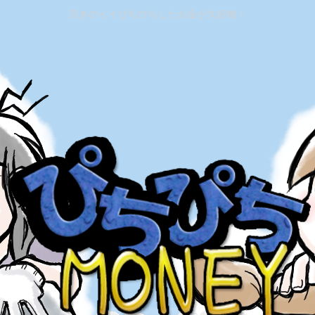
活きのイイぴちぴちしたお金が大好物！