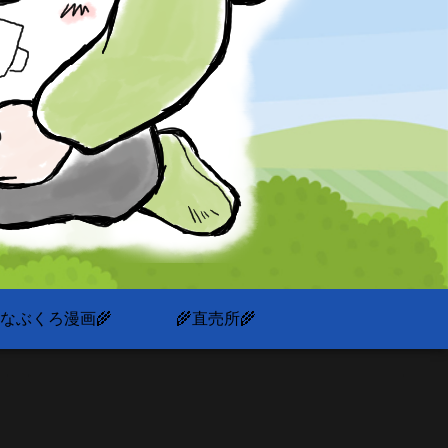
いなぶくろ漫画🌾
🌾直売所🌾