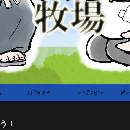
せ
自己紹介💕
☆作品紹介☆
🌾
う！