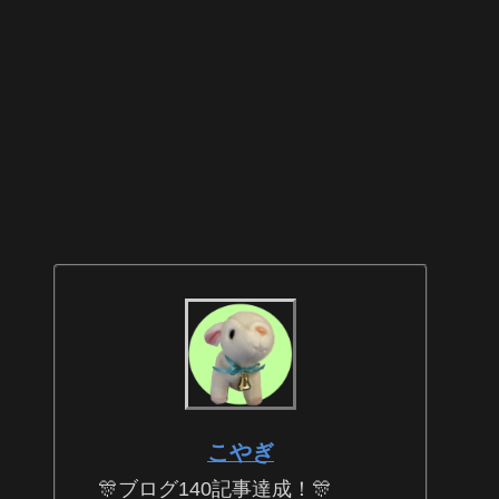
こやぎ
🎊ブログ140記事達成！🎊