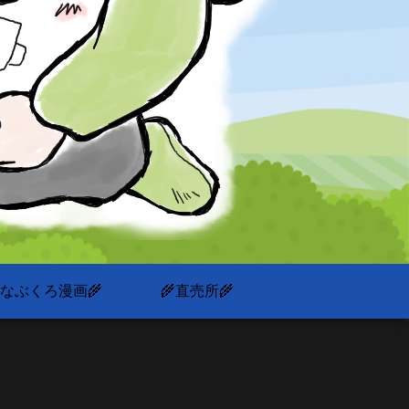
いなぶくろ漫画🌾
🌾直売所🌾