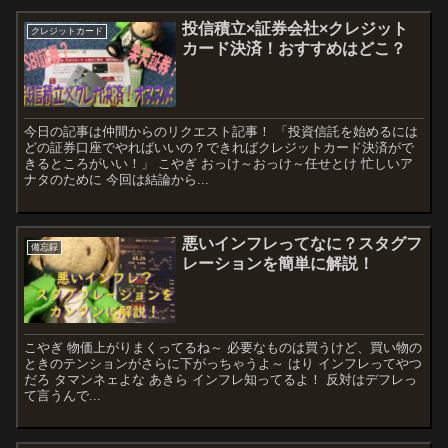
投信積立×証券会社×クレジット
クレジットカード
カード決済！おすすめはどこ？
今日の記事は仲間からのリクエスト記事！ 「投資信託を始めるには
どの証券口座でやればいいの？できればクレジットカード決済がで
きるところがいい！」 こやぎ おっけ～おっけ～任せとけ 忙しいア
ナタのために 今回は結論から...
悪いインフレってなに？スタグフ
備忘録
レーションを簡単に解説！
こやぎ 物価上がりまくってるね～ 必要なものは買うけど、買い物の
ときのテンションがさらに下がっちゃうよ～ はり インフレってやつ
だろ タマンネェよな あきら インフレ知ってるよ！ 反対はデフレっ
て言うんで...