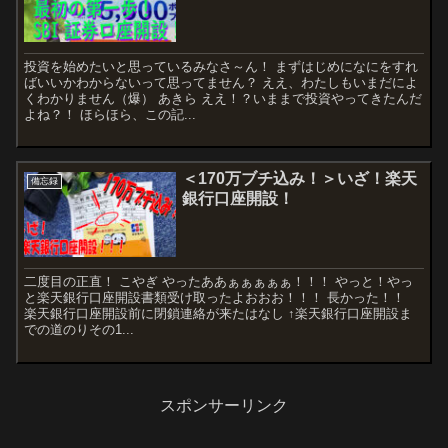
投資を始めたいと思っているみなさ～ん！ まずはじめになにをすれ
ばいいかわからないって思ってません？ ええ、わたしもいまだによ
くわかりません（爆） あきら ええ！？いままで投資やってきたんだ
よね？！ ほらほら、この記...
＜170万ブチ込み！＞いざ！楽天
備忘録
銀行口座開設！
二度目の正直！ こやぎ やったああぁぁぁぁぁ！！！ やっと！やっ
と楽天銀行口座開設書類受け取ったよおおお！！！ 長かった！！
楽天銀行口座開設前に閉鎖連絡が来たはなし ↑楽天銀行口座開設ま
での道のりその1...
スポンサーリンク