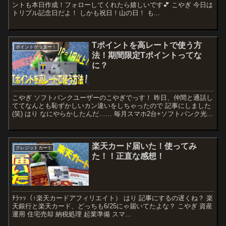
ントも本日作成！フォローしてくれたら嬉しいです💕 こやぎ 今日は
トリプル記念日だよ！ しかも祝日！山の日！ も...
Tポイントを高レートで使う方
ポイントゲッター！
法！期間限定Tポイントってな
に？
こやぎ ソフトバンクユーザーのこやぎでっす！ 昨日、仲間と通話し
ててなんとも恥ずかしいカン違いをしちゃったので 記事にしました
(笑) はり なにやらかしたんだ…… 毎月スマホ2台+ソフトバンク光...
楽天カード届いた！使ってみ
クレジットカード
た！！正直な感想！
ﾁﾗｯｯ（↑楽天カードアフィリエイト） はり 記事にするの遅くね？ 楽
天銀行と楽天カード、どっちも6/25にゃ届いてたよな？ こやぎ 資産
運用 住宅売却 納税処理 起業準備 スマ...