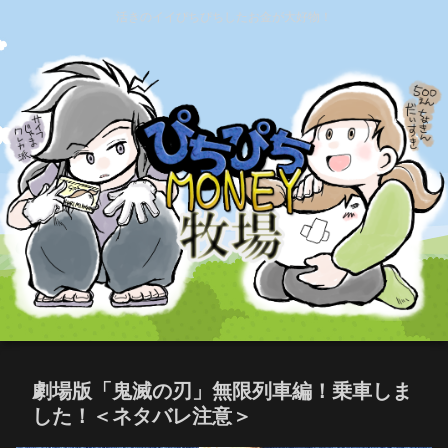
活きのイイぴちぴちしたお金が大好物！
劇場版「鬼滅の刃」無限列車編！乗車しま
した！＜ネタバレ注意＞