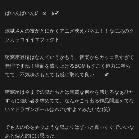
ばいんばいん(/・ω・)/💕
煉獄さんの技がとにかくアニメ映えパネエ！！なにあのク
ソカッコイイエフェクト！
猗窩座登場はなんていうかもう、音楽からカッコ良すぎて
無理ですね！場面を盛り上げるBGMもすごく迫力に満ち
てて、不気味さもとても感じ取れて良い……💕
猗窩座は今までの鬼たちとは異質な何かを感じるなぁひた
すらに強い者を求めてて、なんかこう出る作品間違えてな
い？ドラゴンボールはｱｯﾁですよ？みたいな(笑)
でも人の心を弄ぶような鬼よりはずっと真っすぐでいいな
あと個人的には思った