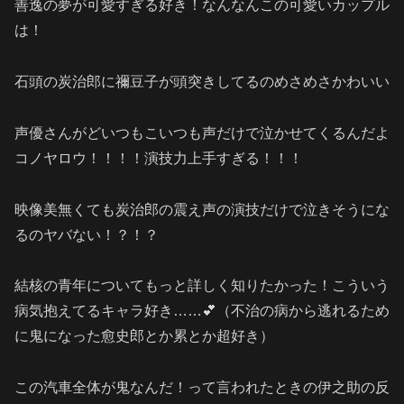
善逸の夢が可愛すぎる好き！なんなんこの可愛いカップル
は！
石頭の炭治郎に禰豆子が頭突きしてるのめさめさかわいい
声優さんがどいつもこいつも声だけで泣かせてくるんだよ
コノヤロウ！！！！演技力上手すぎる！！！
映像美無くても炭治郎の震え声の演技だけで泣きそうにな
るのヤバない！？！？
結核の青年についてもっと詳しく知りたかった！こういう
病気抱えてるキャラ好き……💕（不治の病から逃れるため
に鬼になった愈史郎とか累とか超好き）
この汽車全体が鬼なんだ！って言われたときの伊之助の反