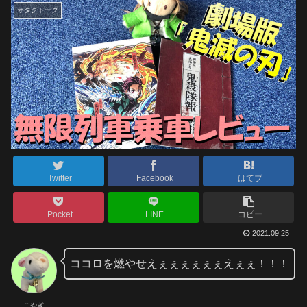
オタクトーク
Twitter
Facebook
はてブ
Pocket
LINE
コピー
2021.09.25
ココロを燃やせえぇぇぇぇぇぇえぇぇ！！！
こやぎ