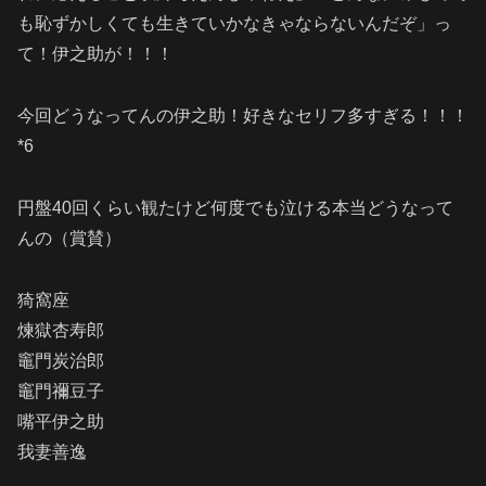
も恥ずかしくても生きていかなきゃならないんだぞ」っ
て！伊之助が！！！
今回どうなってんの伊之助！好きなセリフ多すぎる！！！
*6
円盤40回くらい観たけど何度でも泣ける本当どうなって
んの（賞賛）
猗窩座
煉獄杏寿郎
竈門炭治郎
竈門禰豆子
嘴平伊之助
我妻善逸