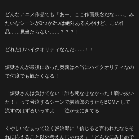
どんなアニメ作品でも「あー、ここ作画残念だな……」み
たいなシーンが1つか2つは絶対あるんやけど、この作
品……見当たらない……？？？！
どれだけハイクオリティなんだ……！！
煉獄さんが最後に放った奥義は本当にハイクオリティなの
で何度でも観たくなる！
「煉獄さんは負けてない！誰も死なせなかった！戦い抜い
た！」って号泣するシーンで炭治郎のうたをBGMとして
流すのはずるいっすよ……泣かせにきてる……
くやしいなぁって泣く炭治郎に「信じると言われたならそ
れに応えること以外考えんじゃねえ」「どんなにみじめで