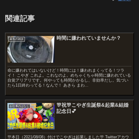
関連記事
時間に嫌われていませんか？
家畜の雑談
命に嫌われてはいないけど！時間には！嫌われまくってる！ツラ
イ！ こやぎ これよ。これなのよ。めちゃくちゃ時間に嫌われている
自覚アリアリです。何やっても時間かかるし、非効率だし。気づい
たら1日終わってる！なんで！ あきら まわ...
🎊祝🎊こやぎ生誕祭&起業&結婚
お仕事のはなし
記念日💕
🎊本日（2021/08/08）付けでこやぎは起業しました🎊 Twitterアカウ