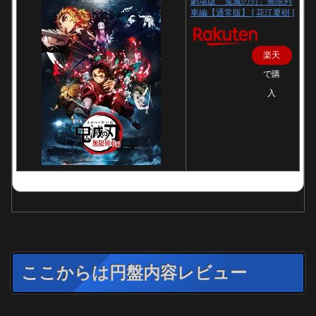
劇場版「鬼滅の刃」無限列
車編【通常版】 [ 花江夏樹 ]
楽天
で購
入
ここからは円盤内容レビュー