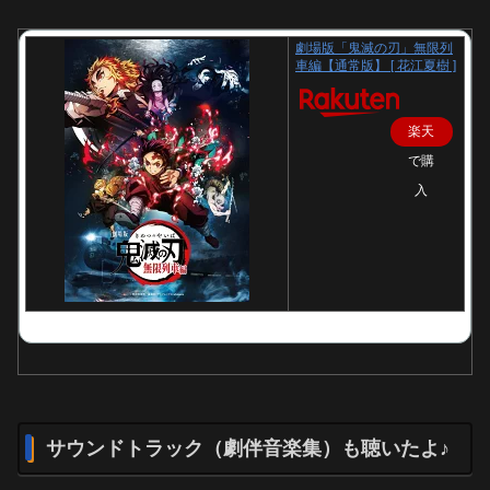
劇場版「鬼滅の刃」無限列
車編【通常版】 [ 花江夏樹 ]
楽天
で購
入
サウンドトラック（劇伴音楽集）も聴いたよ♪