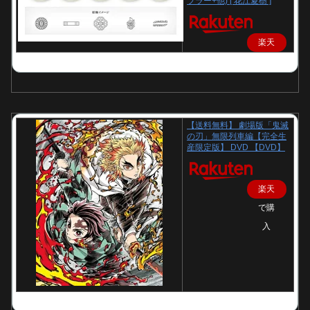
ブラー+他) [ 花江夏樹 ]
楽天
で購
入
【送料無料】 劇場版「鬼滅
の刃」無限列車編【完全生
産限定版】 DVD 【DVD】
楽天
で購
入