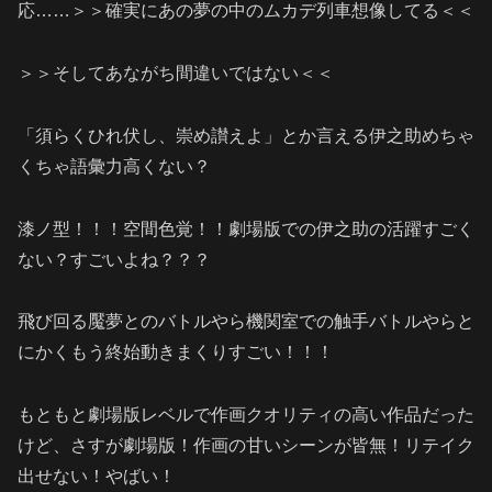
応……＞＞確実にあの夢の中のムカデ列車想像してる＜＜
＞＞そしてあながち間違いではない＜＜
「須らくひれ伏し、崇め讃えよ」とか言える伊之助めちゃ
くちゃ語彙力高くない？
漆ノ型！！！空間色覚！！劇場版での伊之助の活躍すごく
ない？すごいよね？？？
飛び回る魘夢とのバトルやら機関室での触手バトルやらと
にかくもう終始動きまくりすごい！！！
もともと劇場版レベルで作画クオリティの高い作品だった
けど、さすが劇場版！作画の甘いシーンが皆無！リテイク
出せない！やばい！