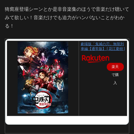
猗窩座登場シーンとか是非音楽集のほうで音楽だけ聴いて
みて欲しい！音楽だけでも迫力がハンパないことがわか
る！
劇場版「鬼滅の刃」無限列
車編【通常版】 [ 花江夏樹 ]
楽天
で購
入