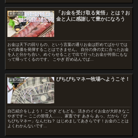
「お金を受け取る覚悟」とは？お
家畜の雑談
金と人に感謝して豊かになろう
お金は天下の回りもの、という言葉の通りお金は貯めてばかりでは
その真価を発揮することはできません。 自分の身の丈に合ったお金
を人と分かち合い、めぐらせることで出て行ったお金が何倍にもな
って帰ってくるのです。 こやぎ 貯め込んでば...
ぴちぴちマネー牧場へようこそ！
家畜の雑談
自己紹介をしよう！ こやぎ どもども、活きのイイお金が大好きなこ
やぎです～ ここの管理人……、家畜です あきら あっ、だから「ぴ
ちぴちマネー」なんだね？ はじめましてあきらです！お金のことは
よくわかんないです...