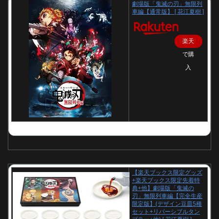
劇場版「鬼滅の刃」無限列
車編【通常版】 [ 花江夏樹 ]
楽天
で購
入
【楽天ブックス限定グッズ
+楽天ブックス限定先着特
典+他】劇場版「鬼滅の
刃」無限列車編【完全生産
限定版】(デザイン豆皿5種
セット+リバーシブルタン