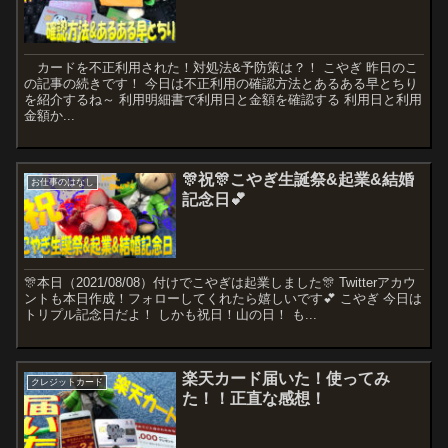
カードを不正利用された！対処法&予防策は？！ こやぎ 昨日のこ
の記事の続きです！ 今日は不正利用の確認方法とあるある早とちり
を紹介するね～ 利用明細書で利用日と金額を確認する 利用日と利用
金額か...
🎊祝🎊こやぎ生誕祭&起業&結婚
お仕事のはなし
記念日💕
🎊本日（2021/08/08）付けでこやぎは起業しました🎊 Twitterアカウ
ントも本日作成！フォローしてくれたら嬉しいです💕 こやぎ 今日は
トリプル記念日だよ！ しかも祝日！山の日！ も...
楽天カード届いた！使ってみ
クレジットカード
た！！正直な感想！