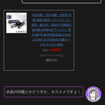
水晶印鑑・宝石印鑑・天然石 印
鑑 高級天然石 パワーストーン
実印・銀行印・認め印 天然紫水
晶印鑑 Amethyst アメジスト 実
印 銀行印★天然紫水晶12.0mm
13.5mm 15.0*60mm 印鑑ケー
ス付 ネコポス発送
4,999円
価格:
(2021/7/24 14:04時点)
感想(0件)
水晶の印鑑とかどうすか、オススメですよ！