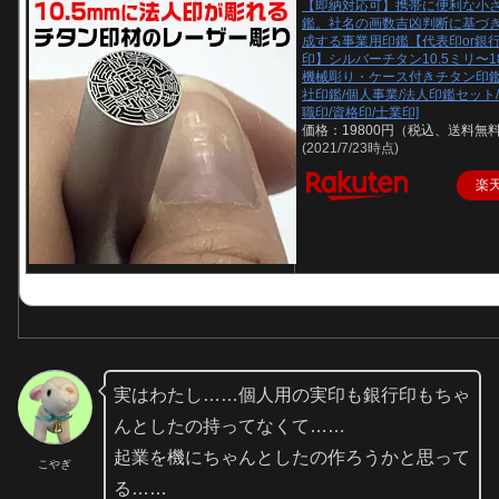
【即納対応可】携帯に便利な小
鑑。社名の画数吉凶判断に基づ
成する事業用印鑑【代表印or銀行
印】シルバーチタン10.5ミリ〜1
機械彫り・ケース付きチタン印鑑
社印鑑/個人事業/法人印鑑セット/
職印/資格印/士業印]
価格：19800円（税込、送料無料
(2021/7/23時点)
楽
実はわたし……個人用の実印も銀行印もちゃ
んとしたの持ってなくて……
起業を機にちゃんとしたの作ろうかと思って
こやぎ
る……