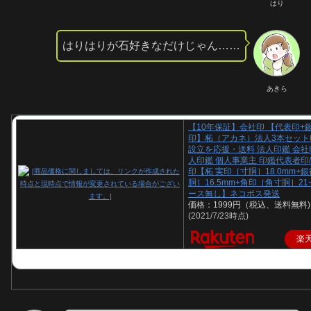
はり
はりはりが石好きなだけじゃん……
あきら
【10年保証】会社印 【代表印+
印】柘（アカネ）法人3本セット
設立を応援・送料 法人印鑑 会社印
人印鑑 個人事業主 印鑑代表者印/
印【柘 実印［寸胴］18.0mm+
胴］16.5mm+角印［角寸胴］21
ース無し】ネコポス発送
価格：1999円（税込、送料無料)
(2021/7/23時点)
楽