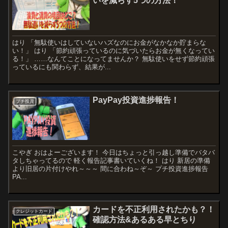
いを減らす5つの方法！
はり 「無駄使いはしていないハズなのにお金がなかなか貯まらな
い！」 はり 「節約頑張っているのに気づいたらお金が無くなってい
る！」 ……なんてことになってませんか？ 無駄使いをせず節約頑張
っているにも関わらず、結果が...
PayPay投資進捗報告！
プチ投資
こやぎ おはよーございます！ 今日はちょっと引っ越し準備でバタバ
タしちゃってるので 軽く報告記事書いていくね！ はり 新居の準備
より旧居の片付けやれ～～～ 間に合わね～ぞ～ プチ投資進捗報告
PA...
カードを不正利用されたかも？！
クレジットカード
確認方法&あるある早とちり