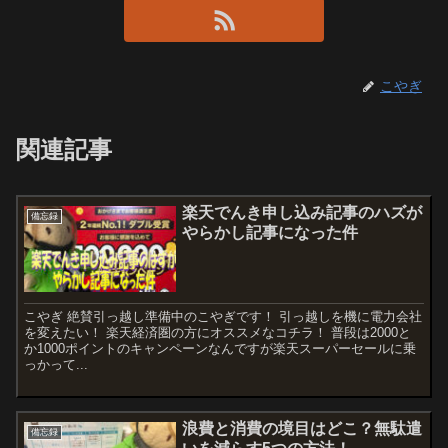
こやぎ
関連記事
楽天でんき申し込み記事のハズが
備忘録
やらかし記事になった件
こやぎ 絶賛引っ越し準備中のこやぎです！ 引っ越しを機に電力会社
を変えたい！ 楽天経済圏の方にオススメなコチラ！ 普段は2000と
か1000ポイントのキャンペーンなんですが楽天スーパーセールに乗
っかって...
浪費と消費の境目はどこ？無駄遣
備忘録